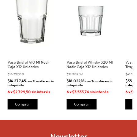
Vaso Bristol Whisky 320 Ml
Vaso C
Vaso Bristol 410 Ml Nadir
Nadir Caja X12 Unidades
Trago 
Caja X12 Unidades
Unida
$21.202,56
$41.540
$16.797,00
$18.022,18
$35.30
$14.277,45
con
Transferencia
con
Transferencia
o depósito
o depós
o depósito
6
x
$3.533,76
sin interés
6
x
$6.
6
x
$2.799,50
sin interés
Newsletter