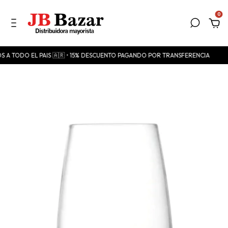
0
OS A TODO EL PAIS 🇦🇷 • 15% DESCUENTO PAGANDO POR TRANSFERENCIA