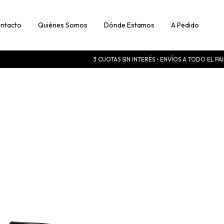
ntacto
Quiénes Somos
Dónde Estamos
A Pedido
3 CUOTAS SIN INTERÉS • ENVÍOS A TODO EL PA