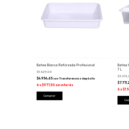
Batea Blanca Reforzada Profesional
Batea 
7 L
$5.829,00
$9.072
$4.954,65
con
Transferencia o depósito
$7.711
6
x
$971,50
sin interés
6
x
$1.
Comprar