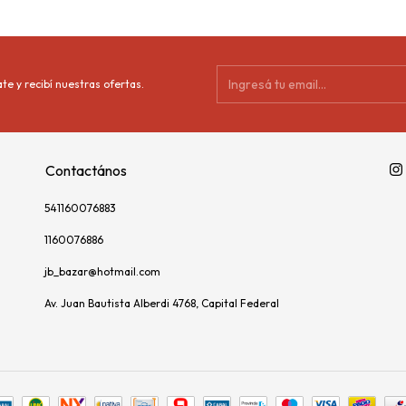
te y recibí nuestras ofertas.
Contactános
541160076883
1160076886
jb_bazar@hotmail.com
Av. Juan Bautista Alberdi 4768, Capital Federal