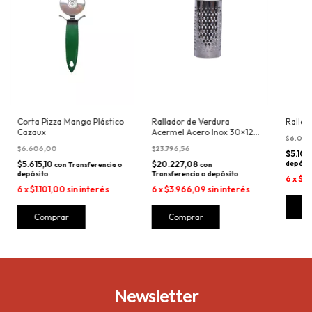
Corta Pizza Mango Plástico
Rallador de Verdura
Rallad
Cazaux
Acermel Acero Inox 30×12
$6.00
Cm
$6.606,00
$23.796,56
$5.10
$5.615,10
$20.227,08
depósi
con
Transferencia o
con
depósito
Transferencia o depósito
6
x
$1.
6
x
$1.101,00
sin interés
6
x
$3.966,09
sin interés
Newsletter