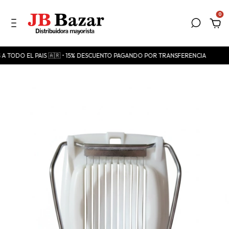
0
 A TODO EL PAIS 🇦🇷 • 15% DESCUENTO PAGANDO POR TRANSFERENCIA