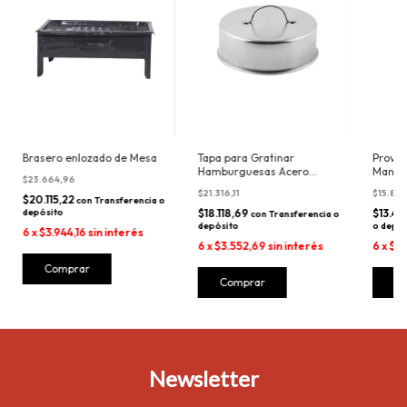
Brasero enlozado de Mesa
Tapa para Gratinar
Provol
Hamburguesas Acero
Mango
$23.664,96
Inoxidable
$21.316,11
$15.852
$20.115,22
con
Transferencia o
depósito
$18.118,69
$13.47
con
Transferencia o
depósito
o depós
6
x
$3.944,16
sin interés
6
x
$3.552,69
sin interés
6
x
$2.
Newsletter