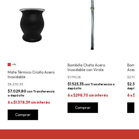
+4
Bombil
Bombilla Chata Acero
Acero 
Inoxidable con Virola
Mate Térmico Criollo Acero
Inoxidable
$2.740
$1.792,18
$2.32
$1.523,35
$8.270,35
con
Transferencia o
depósi
depósito
$7.029,80
con
Transferencia
6
x
$45
6
x
$298,70
sin interés
o depósito
6
x
$1.378,39
sin interés
Comprar