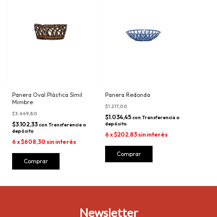
Panera Oval Plástica Símil
Panera Redonda
Mimbre
$1.217,00
$3.649,80
$1.034,45
con
Transferencia o
$3.102,33
depósito
con
Transferencia o
depósito
6
x
$202,83
sin interés
6
x
$608,30
sin interés
Newsletter