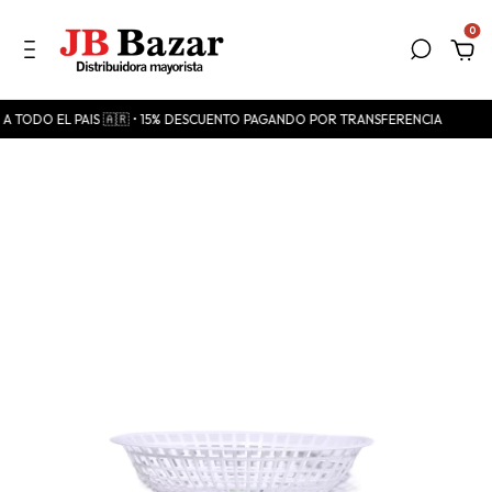
0
S A TODO EL PAIS 🇦🇷 • 15% DESCUENTO PAGANDO POR TRANSFERENCIA